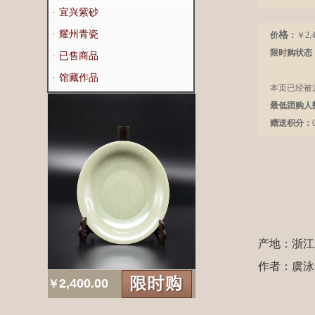
·
宜兴紫砂
·
耀州青瓷
格
价
：
￥2,4
限时购状态
·
已售商品
·
馆藏作品
本页已经被游
最低团购人
赠送积分：
产地：浙江
作者：虞
2,400.00
￥