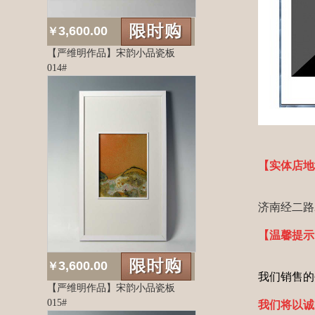
3,600.00
￥
【严维明作品】宋韵小品瓷板
014#
【实体店地
济南经二路2
【温馨提示
3,600.00
￥
我们销售的
【严维明作品】宋韵小品瓷板
015#
我们将以诚