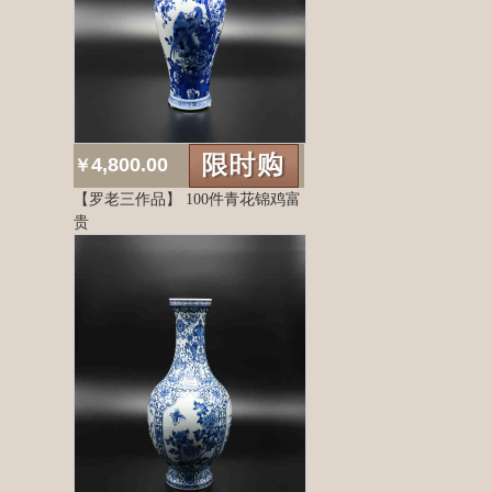
4,800.00
￥
【罗老三作品】 100件青花锦鸡富
贵