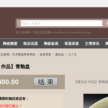
热门关键词：
绿宝石玉瓷网 www.lbsycw.cn
www.lbsycw.com
陶瓷雕塑
陈设花器
陶瓷板画
香器茶器
文博资讯
石玉瓷网—艺术陶瓷商务网站
->
龙泉青瓷
->
虞泳达
-> 无子类
 作品】青釉盘
400.00
【虞泳达 作品】青釉
离限时购结束还有：
购日期已截止！