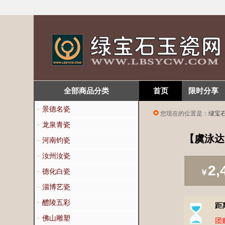
全部商品分类
首页
限时分享
·
景德名瓷
您现在的位置是：
绿宝
·
龙泉青瓷
【虞泳达
·
河南钧瓷
·
汝州汝瓷
2,
·
德化白瓷
￥
·
淄博艺瓷
·
醴陵五彩
距
·
佛山雕塑
团