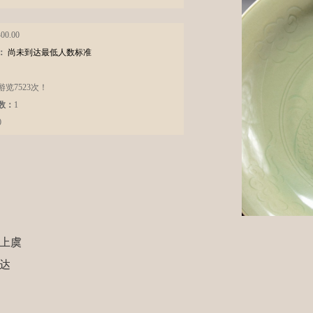
00.00
：
尚未到达最低人数标准
览7523次！
数：
1
0
上虞
泳达