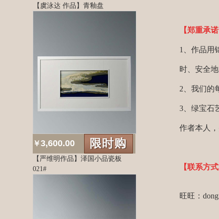
【虞泳达 作品】青釉盘
【郑重承诺
1、作品用
时、安全地
2、我们的
3、绿宝石
作者本人，
3,600.00
￥
【严维明作品】泽国小品瓷板
【联系方式
021#
旺旺：dongm