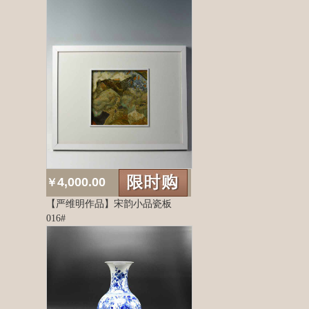
4,000.00
￥
【严维明作品】宋韵小品瓷板
016#