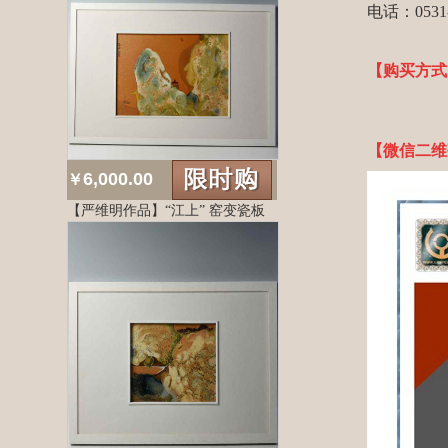
电话：053
【购买方
【微信二维
6,000.00
￥
【严维明作品】“江上” 窑变瓷板