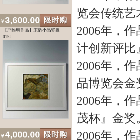
览会传统艺
3,600.00
￥
2006年
【严维明作品】宋韵小品瓷板
015#
计创新评比
2006年
品博览会金
2006年
茂杯』金奖
2006年
4,000.00
￥