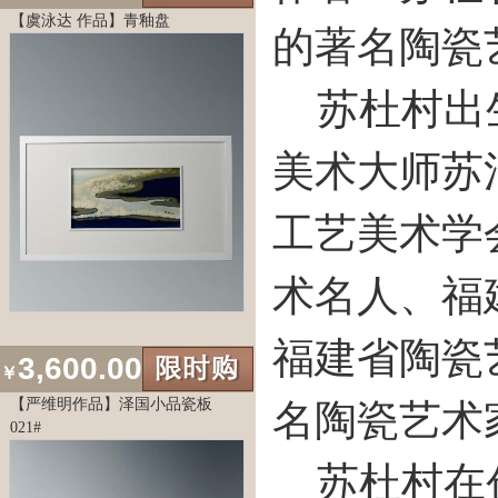
【虞泳达 作品】青釉盘
的著名陶瓷
苏杜村出生
美术大师苏
工艺美术学
术名人、福
福建省陶瓷
3,600.00
￥
【严维明作品】泽国小品瓷板
名陶瓷艺术
021#
苏杜村在创