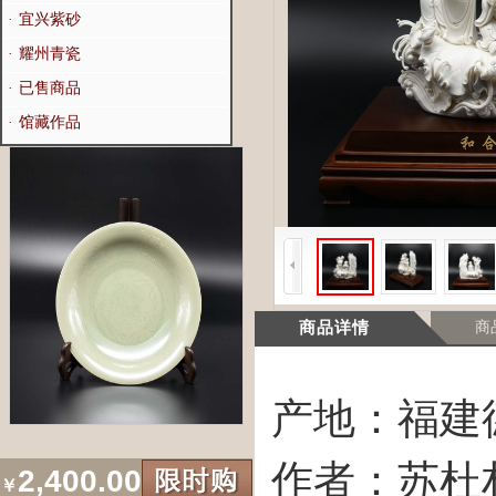
·
宜兴紫砂
·
耀州青瓷
·
已售商品
·
馆藏作品
商品详情
商
产地：福建
作者：苏杜
2,400.00
￥