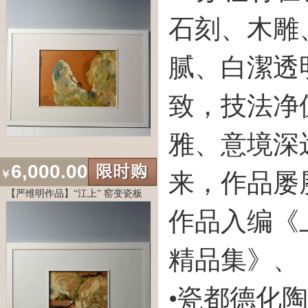
石刻、木雕
腻、白潔透
致，技法净
雅、意境深
6,000.00
￥
来，作品屡
【严维明作品】“江上” 窑变瓷板
作品入编《
精品集》、
•瓷都德化