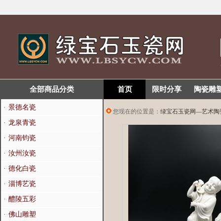
全部商品分类
首页
限时分享
陶瓷雕
·
景德名瓷
您现在的位置是：
绿宝石玉瓷网—艺术陶
·
龙泉青瓷
·
河南钧瓷
·
汝州汝瓷
·
德化白瓷
·
淄博艺瓷
·
醴陵五彩
·
佛山雕塑