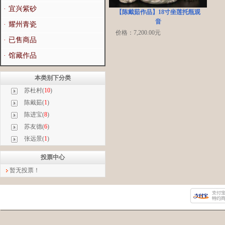
·
宜兴紫砂
【陈戴茹作品】18寸坐莲托瓶观
音
·
耀州青瓷
价格：7,200.00元
·
已售商品
·
馆藏作品
本类别下分类
苏杜村(
10
)
陈戴茹(
1
)
陈进宝(
8
)
苏友德(
6
)
张远景(
1
)
投票中心
暂无投票！