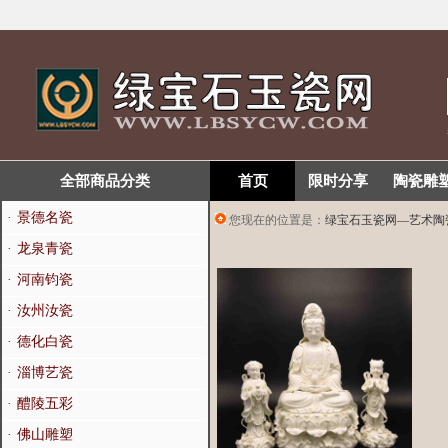
全部商品分类
首页
限时分享
陶瓷雕
·
景德名瓷
您现在的位置是：
绿宝石玉瓷网—艺术陶
·
龙泉青瓷
·
河南钧瓷
·
汝州汝瓷
·
德化白瓷
·
淄博艺瓷
·
醴陵五彩
·
佛山雕塑